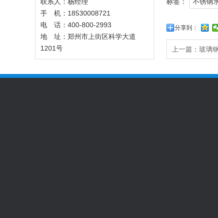
联系人：杨经理
标签：
不锈钢
手 机：18530008721
电 话：400-800-2993
分享到：
地 址：郑州市上街区科学大道
1201号
上一篇：
玻璃
关于我们
服务项目
新闻动态